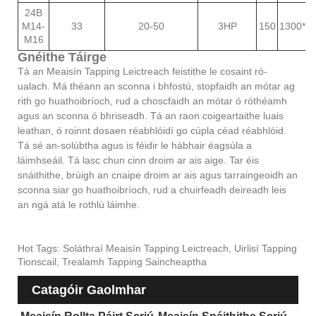
24B
M14-
33
20-50
3HP
150
1300*1
M16
Gnéithe Táirge
Tá an Meaisín Tapping Leictreach feistithe le cosaint ró-
ualach. Má théann an sconna i bhfostú, stopfaidh an mótar ag
rith go huathoibríoch, rud a choscfaidh an mótar ó róthéamh
agus an sconna ó bhriseadh. Tá an raon coigeartaithe luais
leathan, ó roinnt dosaen réabhlóidí go cúpla céad réabhlóid.
Tá sé an-solúbtha agus is féidir le hábhair éagsúla a
láimhseáil. Tá lasc chun cinn droim ar ais aige. Tar éis
snáithithe, brúigh an cnaipe droim ar ais agus tarraingeoidh an
sconna siar go huathoibríoch, rud a chuirfeadh deireadh leis
an ngá atá le rothlú láimhe.
Hot Tags: Soláthraí Meaisín Tapping Leictreach, Uirlisí Tapping
Tionscail, Trealamh Tapping Saincheaptha
Catagóir Gaolmhar