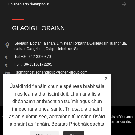
GLAOIGH ORAINN
Seoladh: Bóthar Taishan, Limistéar Forbartha Geilleagair Huanghua,
cathair Cangzhou, Cúige Hebei, an tSín.
Teil:
+86-312-3320870
Fón:
+86-15110172295
Ríomhphost:
ronengroup@ronen-group.com
X
Facs: +86-312-3320870
Úsáidimid fianáin chun eispéireas brabhsála
níos fearr a thairiscint duit, chun anailís a
dhéanamh ar thrácht an tsuímh agus chun
inneachar a phearsantú. Trí úsáid a bhaint
as an suíomh seo, aontaíonn tú lenár n-úsáid
Cóipcheart © 2023 Beijing Ron-en Machinery and Integration Co.,Ltd. - Meaisín Déanamh
Páirt Bolt, Meaisín Déanamh Scriú, Meaisín Snáithithe ceanglóir - Gach ceart ar cosaint.
a bhaint as fianáin.
Beartas Príobháideachta
Naisc
Sitemap
RSS
XML
Privacy Policy