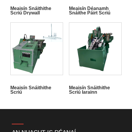
Meaisín Snáithithe
Meaisín Déanamh
Scriú Drywall
Snáithe Páirt Scriú
Cruach Carbóin
Meaisín Snáithithe
Meaisín Snáithithe
Scriú
Scriú Iarainn
Ardfheidhmíochta