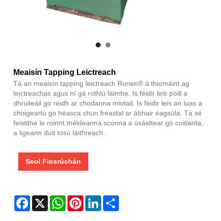
Meaisín Tapping Leictreach
Tá an meaisín tapping leictreach Ronen® á thiomáint ag
leictreachas agus ní gá rothlú láimhe. Is féidir leis poill a
dhruileáil go réidh ar chodanna miotail. Is féidir leis an luas a
choigeartú go héasca chun freastal ar ábhair éagsúla. Tá sé
feistithe le roinnt méideanna sconna a úsáidtear go coitianta,
a ligeann duit tosú láithreach.
Seol Fiosrúchán
Facebook
X
WhatsApp
Pinterest
LinkedIn
Share