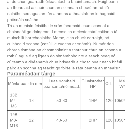
airde chun gearradh éifeachtach a bhaint amach. Faigheann
an fhearsaid aschuir chun an sconna a shocrú an rothlú
rialaithe seo agus an fórsa anuas a theastaíonn le haghaidh
próiseála snáithe.
Tá an meaisín feistithe le srón fhearsaid chun sconnaí a
choinneáil go daingean. I measc na meicníochtaí coitianta tá
muinchillí barrchaolaithe Morse, cinn chuck earraigh, nó
cuibheoirí sconna (cosúil le cuacha ar snámh). Ní mór don
chóras tiomána an chasmhóimint a tharchur chun an sconna a
rothlú agus é ag ligean do shnámhphointe aiseach beag nó
cúiteamh a dhéanamh chun briseadh a chosc nuair nach bhfuil
páirc an sconna ag teacht go foirfe le ráta beatha an mheaisín.
Paraiméadair táirge
Luas ríomhairí
Gluaisrothar
Méid
Múnla
uas.dia.mm
OilL
pearsanta/nóiméad.
HP
W*L
13B
M4-
18
50-80
1HP
120
1050*1
M6
19B
M8-
22
40-60
2HP
120
1050*1
M16