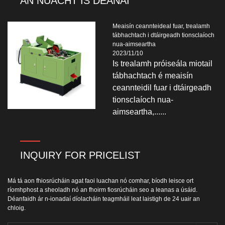
AN NUACHT IS DÉANAÍ
Meaisín ceannteideal fuar, trealamh
tábhachtach i dtáirgeadh tionsclaíoch
nua-aimseartha
2023/11/10
Is trealamh próiseála miotail
tábhachtach é meaisín
ceannteidil fuar i dtáirgeadh
tionsclaíoch nua-
aimseartha,......
INQUIRY FOR PRICELIST
Má tá aon fhiosrúcháin agat faoi luachan nó comhar, bíodh leisce ort
ríomhphost a sheoladh nó an fhoirm fiosrúcháin seo a leanas a úsáid.
Déanfaidh ár n-ionadaí díolacháin teagmháil leat laistigh de 24 uair an
chloig.