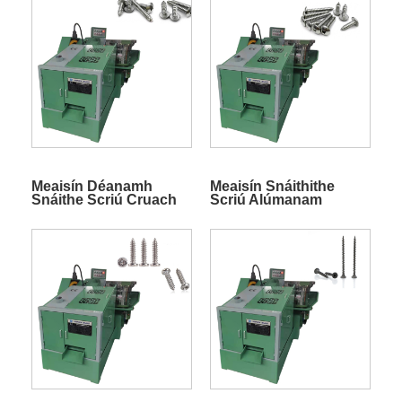
Meaisín Déanamh
Meaisín Snáithithe
Snáithe Scriú Cruach
Scriú Alúmanam
Alloy