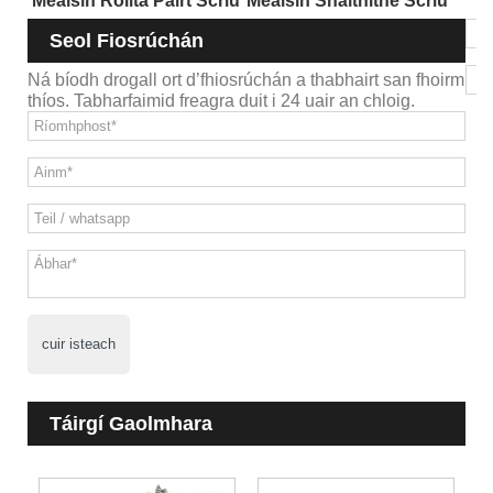
Meaisín Rollta Páirt Scriú
Meaisín Snáithithe Scriú
Seol Fiosrúchán
Ná bíodh drogall ort d’fhiosrúchán a thabhairt san fhoirm
thíos. Tabharfaimid freagra duit i 24 uair an chloig.
cuir isteach
Táirgí Gaolmhara