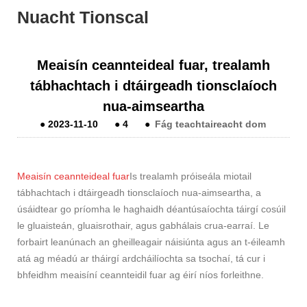
Nuacht Tionscal
Meaisín ceannteideal fuar, trealamh
tábhachtach i dtáirgeadh tionsclaíoch
nua-aimseartha
●
2023-11-10
●
4
●
Fág teachtaireacht dom
Meaisín ceannteideal fuar
Is trealamh próiseála miotail
tábhachtach i dtáirgeadh tionsclaíoch nua-aimseartha, a
úsáidtear go príomha le haghaidh déantúsaíochta táirgí cosúil
le gluaisteán, gluaisrothair, agus gabhálais crua-earraí. Le
forbairt leanúnach an gheilleagair náisiúnta agus an t-éileamh
atá ag méadú ar tháirgí ardcháilíochta sa tsochaí, tá cur i
bhfeidhm meaisíní ceannteidil fuar ag éirí níos forleithne.