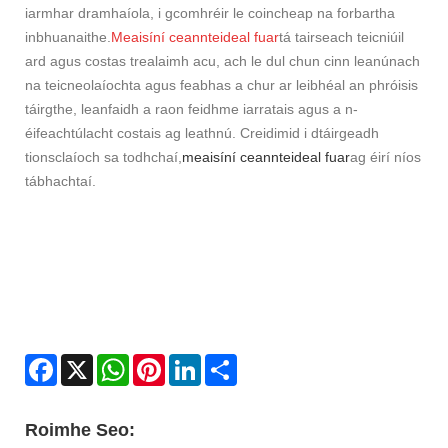
iarmhar dramhaíola, i gcomhréir le coincheap na forbartha
inbhuanaithe.
Meaisíní ceannteideal fuar
tá tairseach teicniúil
ard agus costas trealaimh acu, ach le dul chun cinn leanúnach
na teicneolaíochta agus feabhas a chur ar leibhéal an phróisis
táirgthe, leanfaidh a raon feidhme iarratais agus a n-
éifeachtúlacht costais ag leathnú. Creidimid i dtáirgeadh
tionsclaíoch sa todhchaí,
meaisíní ceannteideal fuar
ag éirí níos
tábhachtaí.
Facebook
X
WhatsApp
Pinterest
LinkedIn
Share
Roimhe Seo: