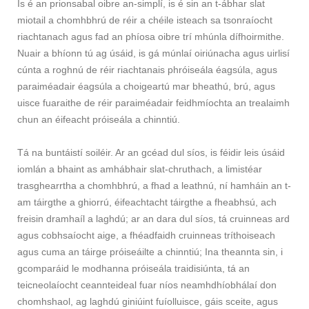
Is é an prionsabal oibre an-simplí, is é sin an t-ábhar slat
miotail a chomhbhrú de réir a chéile isteach sa tsonraíocht
riachtanach agus fad an phíosa oibre trí mhúnla dífhoirmithe.
Nuair a bhíonn tú ag úsáid, is gá múnlaí oiriúnacha agus uirlisí
cúnta a roghnú de réir riachtanais phróiseála éagsúla, agus
paraiméadair éagsúla a choigeartú mar bheathú, brú, agus
uisce fuaraithe de réir paraiméadair feidhmíochta an trealaimh
chun an éifeacht próiseála a chinntiú.
Tá na buntáistí soiléir. Ar an gcéad dul síos, is féidir leis úsáid
iomlán a bhaint as amhábhair slat-chruthach, a limistéar
trasghearrtha a chomhbhrú, a fhad a leathnú, ní hamháin an t-
am táirgthe a ghiorrú, éifeachtacht táirgthe a fheabhsú, ach
freisin dramhaíl a laghdú; ar an dara dul síos, tá cruinneas ard
agus cobhsaíocht aige, a fhéadfaidh cruinneas tríthoiseach
agus cuma an táirge próiseáilte a chinntiú; Ina theannta sin, i
gcomparáid le modhanna próiseála traidisiúnta, tá an
teicneolaíocht ceannteideal fuar níos neamhdhíobhálaí don
chomhshaol, ag laghdú giniúint fuíolluisce, gáis sceite, agus