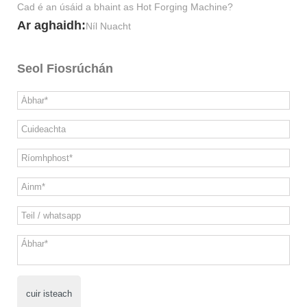
Cad é an úsáid a bhaint as Hot Forging Machine?
Ar aghaidh:
Níl Nuacht
Seol Fiosrúchán
cuir isteach