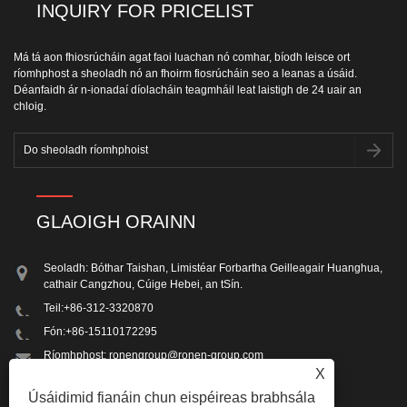
INQUIRY FOR PRICELIST
Má tá aon fhiosrúcháin agat faoi luachan nó comhar, bíodh leisce ort
ríomhphost a sheoladh nó an fhoirm fiosrúcháin seo a leanas a úsáid.
Déanfaidh ár n-ionadaí díolacháin teagmháil leat laistigh de 24 uair an
chloig.
GLAOIGH ORAINN
Seoladh: Bóthar Taishan, Limistéar Forbartha Geilleagair Huanghua,
cathair Cangzhou, Cúige Hebei, an tSín.
Teil:
+86-312-3320870
Fón:
+86-15110172295
Ríomhphost:
ronengroup@ronen-group.com
X
Facs: +86-312-3320870
Úsáidimid fianáin chun eispéireas brabhsála