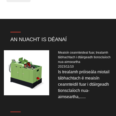
AN NUACHT IS DÉANAÍ
Meaisín ceannteideal fuar, trealamh
tábhachtach i dtáirgeadh tionsclaíoch
nua-aimseartha
2023/11/10
Is trealamh próiseála miotail
tábhachtach é meaisín
ceannteidil fuar i dtáirgeadh
tionsclaíoch nua-
aimseartha,......