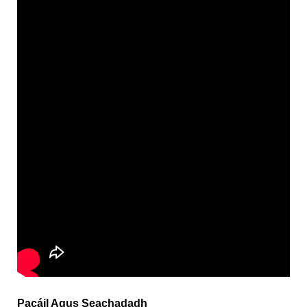
Pacáil Agus Seachadadh