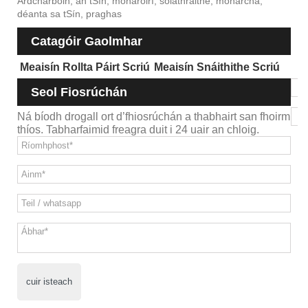
Ardcharbóin, an tSín, monaróirí, soláthraithe, monarcha,
déanta sa tSín, praghas
Catagóir Gaolmhar
Meaisín Rollta Páirt Scriú
Meaisín Snáithithe Scriú
Seol Fiosrúchán
Ná bíodh drogall ort d’fhiosrúchán a thabhairt san fhoirm
thíos. Tabharfaimid freagra duit i 24 uair an chloig.
cuir isteach