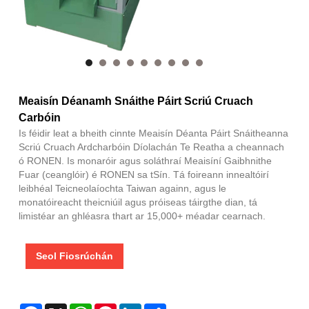
Meaisín Déanamh Snáithe Páirt Scriú Cruach
Carbóin
Is féidir leat a bheith cinnte Meaisín Déanta Páirt Snáitheanna
Scriú Cruach Ardcharbóin Díolachán Te Reatha a cheannach
ó RONEN. Is monaróir agus soláthraí Meaisíní Gaibhnithe
Fuar (ceanglóir) é RONEN sa tSín. Tá foireann innealtóirí
leibhéal Teicneolaíochta Taiwan againn, agus le
monatóireacht theicniúil agus próiseas táirgthe dian, tá
limistéar an ghléasra thart ar 15,000+ méadar cearnach.
Seol Fiosrúchán
Facebook
X
WhatsApp
Pinterest
LinkedIn
Share