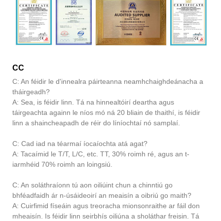
CC
C: An féidir le d'innealra páirteanna neamhchaighdeánacha a
tháirgeadh?
A: Sea, is féidir linn. Tá na hinnealtóirí deartha agus
táirgeachta againn le níos mó ná 20 bliain de thaithí, is féidir
linn a shaincheapadh de réir do líníochtaí nó samplaí.
C: Cad iad na téarmaí íocaíochta atá agat?
A: Tacaímid le T/T, L/C, etc. TT, 30% roimh ré, agus an t-
iarmhéid 70% roimh an loingsiú.
C: An soláthraíonn tú aon oiliúint chun a chinntiú go
bhféadfaidh ár n-úsáideoirí an meaisín a oibriú go maith?
A: Cuirfimid físeáin agus treoracha mionsonraithe ar fáil don
mheaisín. Is féidir linn seirbhís oiliúna a sholáthar freisin. Tá