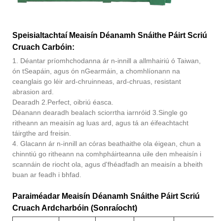
Speisialtachtaí Meaisín Déanamh Snáithe Páirt Scriú
Cruach Carbóin:
1. Déantar príomhchodanna ár n-innill a allmhairiú ó Taiwan,
ón tSeapáin, agus ón nGearmáin, a chomhlíonann na
ceanglais go léir ard-chruinneas, ard-chruas, resistant
abrasion ard.
Dearadh 2.Perfect, oibriú éasca.
Déanann dearadh bealach sciorrtha iarnróid 3.Single go
ritheann an meaisín ag luas ard, agus tá an éifeachtacht
táirgthe ard freisin.
4. Glacann ár n-innill an córas beathaithe ola éigean, chun a
chinntiú go ritheann na comhpháirteanna uile den mheaisín i
scannáin de riocht ola, agus d'fhéadfadh an meaisín a bheith
buan ar feadh i bhfad.
Paraiméadar Meaisín Déanamh Snáithe Páirt Scriú
Cruach Ardcharbóin (Sonraíocht)