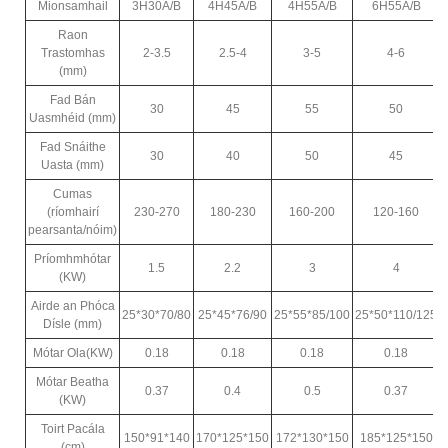
Mionsamhail
3H30A/B
4H45A/B
4H55A/B
6H55A/B
Raon
Trastomhas
2-3.5
2.5-4
3-5
4-6
(mm)
Fad Bán
30
45
55
50
Uasmhéid (mm)
Fad Snáithe
30
40
50
45
Uasta (mm)
Cumas
(ríomhairí
230-270
180-230
160-200
120-160
pearsanta/nóim)
Príomhmhótar
1.5
2.2
3
4
(KW)
Airde an Phóca
25*30*70/80
25*45*76/90
25*55*85/100
25*50*110/125
Dísle (mm)
Mótar Ola(KW)
0.18
0.18
0.18
0.18
Mótar Beatha
0.37
0.4
0.5
0.37
(KW)
Toirt Pacála
150*91*140
170*125*150
172*130*150
185*125*150
(cm)