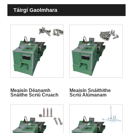
Táirgí Gaolmhara
Meaisín Déanamh
Meaisín Snáithithe
Snáithe Scriú Cruach
Scriú Alúmanam
Alloy