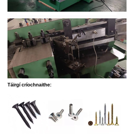
Táirgí críochnaithe: