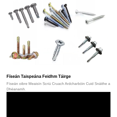
Físeán Taispeána Feidhm Táirge
Físeán oibre Meaisín Scriú Cruach Ardcharbóin Cuid Snáithe a
Dhéanamh.