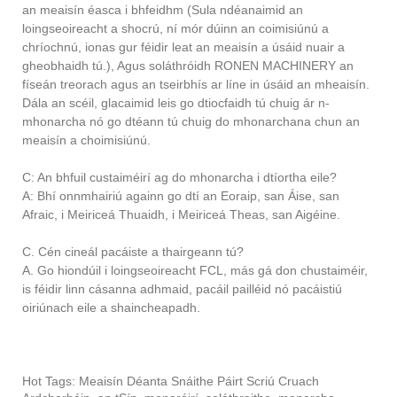
an meaisín éasca i bhfeidhm (Sula ndéanaimid an
loingseoireacht a shocrú, ní mór dúinn an coimisiúnú a
chríochnú, ionas gur féidir leat an meaisín a úsáid nuair a
gheobhaidh tú.), Agus soláthróidh RONEN MACHINERY an
físeán treorach agus an tseirbhís ar líne in úsáid an mheaisín.
Dála an scéil, glacaimid leis go dtiocfaidh tú chuig ár n-
mhonarcha nó go dtéann tú chuig do mhonarchana chun an
meaisín a choimisiúnú.
C: An bhfuil custaiméirí ag do mhonarcha i dtíortha eile?
A: Bhí onnmhairiú againn go dtí an Eoraip, san Áise, san
Afraic, i Meiriceá Thuaidh, i Meiriceá Theas, san Aigéine.
C. Cén cineál pacáiste a thairgeann tú?
A. Go hiondúil i loingseoireacht FCL, más gá don chustaiméir,
is féidir linn cásanna adhmaid, pacáil pailléid nó pacáistiú
oiriúnach eile a shaincheapadh.
Hot Tags: Meaisín Déanta Snáithe Páirt Scriú Cruach