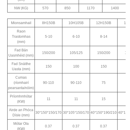
NW (KG)
570
850
1170
1400
Mionsamhail
8H150B
10H105B
12H150B
12
Raon
Trastomhas
5-10
6-10
8-14
8
(mm)
Fad Bán
150/200
105/125
150/200
15
Uasmhéid (mm)
Fad Snáithe
150
100
150
Uasta (mm)
Cumas
(ríomhairí
90-110
90-110
75
pearsanta/nóim)
Príomhmhótar
11
11
15
(KW)
Airde an Phóca
30*150*150/170
30*105*150/170
40*150*190/210
40*150
Dísle (mm)
Mótar Ola
0.37
0.37
0.37
0
(KW)