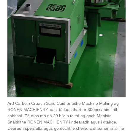
Ard Carbóin Cruach Scriú Cuid Snáithe Machine Making ag
RONEN MACHIENRY. uas. tá luas thart ar 300pcs/min i rith
cobhsaí. Tá níos mó ná 20 bliain taithí ag gach Meaisín
Snáithithe RONEN MACHIENRY i ndearadh agus i dtáirge.
Dearadh speisialta agus go docht le chéile, a dhéanamh ar na