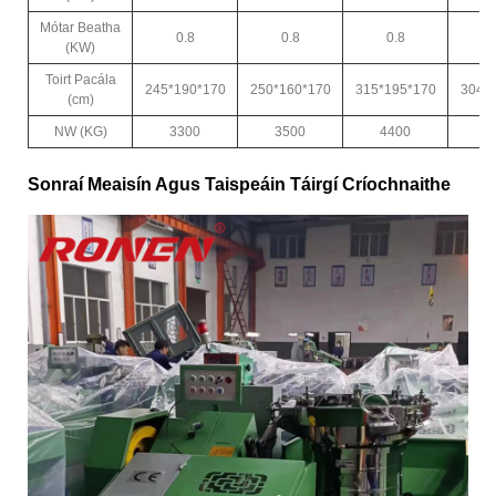
Mótar Beatha
0.8
0.8
0.8
(KW)
Toirt Pacála
245*190*170
250*160*170
315*195*170
304*
(cm)
NW (KG)
3300
3500
4400
5
Sonraí Meaisín Agus Taispeáin Táirgí Críochnaithe