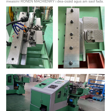
meaisíní RONEN MACHIENRY i dea-úsáid agus am saol fada.