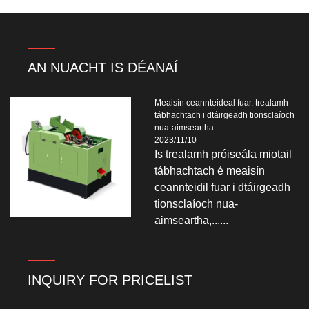
AN NUACHT IS DÉANAÍ
Meaisín ceannteideal fuar, trealamh
tábhachtach i dtáirgeadh tionsclaíoch
nua-aimseartha
2023/11/10
Is trealamh próiseála miotail
tábhachtach é meaisín
ceannteidil fuar i dtáirgeadh
tionsclaíoch nua-
aimseartha,......
INQUIRY FOR PRICELIST