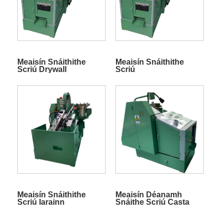
Meaisín Snáithithe
Meaisín Snáithithe
Scriú Drywall
Scriú
Ardfheidhmíochta
Meaisín Snáithithe
Meaisín Déanamh
Scriú Iarainn
Snáithe Scriú Casta