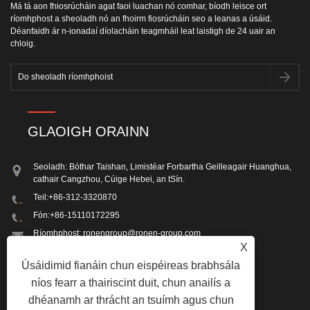
Má tá aon fhiosrúcháin agat faoi luachan nó comhar, bíodh leisce ort
ríomhphost a sheoladh nó an fhoirm fiosrúcháin seo a leanas a úsáid.
Déanfaidh ár n-ionadaí díolacháin teagmháil leat laistigh de 24 uair an
chloig.
GLAOIGH ORAINN
Seoladh: Bóthar Taishan, Limistéar Forbartha Geilleagair Huanghua,
cathair Cangzhou, Cúige Hebei, an tSín.
Teil:
+86-312-3320870
Fón:
+86-15110172295
Ríomhphost:
ronengroup@ronen-group.com
X
Facs: +86-312-3320870
Úsáidimid fianáin chun eispéireas brabhsála
níos fearr a thairiscint duit, chun anailís a
dhéanamh ar thrácht an tsuímh agus chun