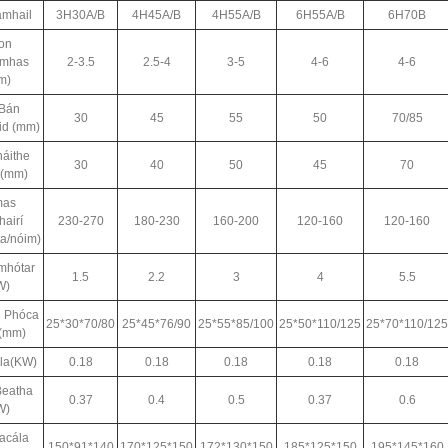
mhail
3H30A/B
4H45A/B
4H55A/B
6H55A/B
6H70B
on
omhas
2-3.5
2.5-4
3-5
4-6
4-6
m)
Bán
30
45
55
50
70/85
d (mm)
áithe
30
40
50
45
70
 (mm)
mas
hairí
230-270
180-230
160-200
120-160
120-160
a/nóim)
mhótar
1.5
2.2
3
4
5.5
W)
n Phóca
25*30*70/80
25*45*76/90
25*55*85/100
25*50*110/125
25*70*110/125
 (mm)
la(KW)
0.18
0.18
0.18
0.18
0.18
Beatha
0.37
0.4
0.5
0.37
0.6
W)
Pacála
150*91*140
170*125*150
172*130*150
185*125*150
195*145*160