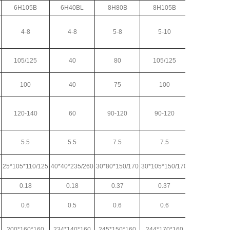
6H105B
6H40BL
8H80B
8H105B
4-8
4-8
5-8
5-10
105/125
40
80
105/125
100
40
75
100
120-140
60
90-120
90-120
5.5
5.5
7.5
7.5
25*105*110/125
40*40*235/260
30*80*150/170
30*105*150/170
0.18
0.18
0.37
0.37
0.6
0.5
0.6
0.6
200*160*160
234*140*160
245*150*160
244*170*160