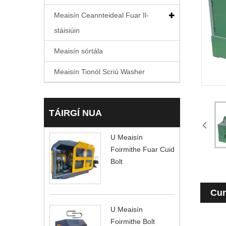
Meaisín Ceannteideal Fuar Il-
stáisiúin
Meaisín sórtála
Meaisín Tionól Scriú Washer
TÁIRGÍ NUA
U Meaisín
Foirmithe Fuar Cuid
Bolt
Cur
U Meaisín
Foirmithe Bolt