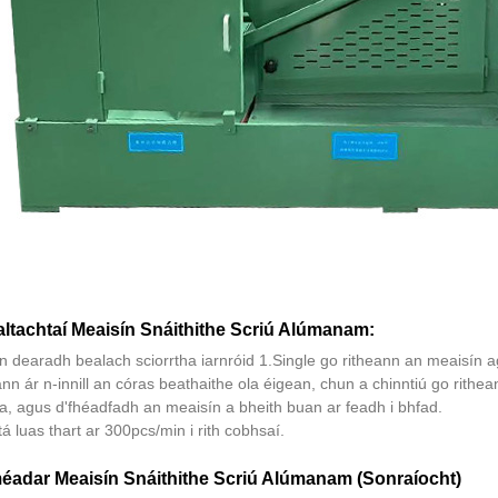
altachtaí Meaisín Snáithithe Scriú Alúmanam:
dearadh bealach sciorrtha iarnróid 1.Single go ritheann an meaisín ag l
ann ár n-innill an córas beathaithe ola éigean, chun a chinntiú go rith
la, agus d'fhéadfadh an meaisín a bheith buan ar feadh i bhfad.
tá luas thart ar 300pcs/min i rith cobhsaí.
éadar Meaisín Snáithithe Scriú Alúmanam (Sonraíocht)