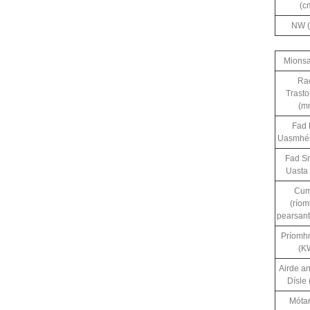
(c
NW (
Mionsa
Ra
Trast
(m
Fad 
Uasmhéi
Fad Sn
Uasta
Cu
(ríom
pearsant
Príomh
(K
Airde a
Dísle
Mótar