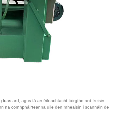
uas ard, agus tá an éifeachtacht táirgthe ard freisin.
eann na comhpháirteanna uile den mheaisín i scannáin de