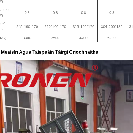
W)
Beatha
0.8
0.8
0.8
0.8
W)
Pacála
245*190*170
250*160*170
315*195*170
304*200*185
31
m)
KG)
3300
3500
4400
5200
 Meaisín Agus Taispeáin Táirgí Críochnaithe