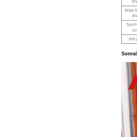
(K
Mótar 
(K
Toirt 
(c
NW (
Sonraí