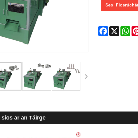
Seol Fiosrúchá
Facebook
X
Wha
 síos ar an Táirge