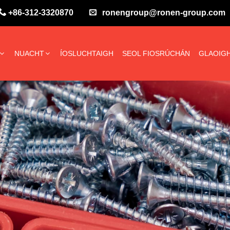
+86-312-3320870
ronengroup@ronen-group.com
NUACHT
ÍOSLUCHTAIGH
SEOL FIOSRÚCHÁN
GLAOIGH