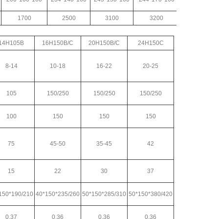
1700
2500
3100
3200
14H105B
16H150B/C
20H150B/C
24H150C
8-14
10-18
16-22
20-25
105
150/250
150/250
150/250
100
150
150
150
75
45-50
35-45
42
15
22
30
37
150*190/210
40*150*235/260
50*150*285/310
50*150*380/420
0.37
0.36
0.36
0.36