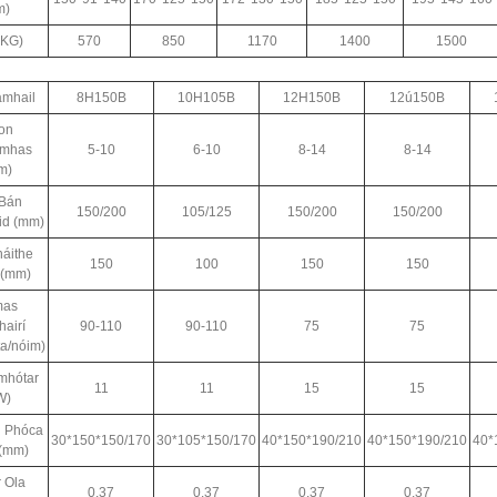
m)
KG)
570
850
1170
1400
1500
mhail
8H150B
10H105B
12H150B
12ú150B
on
omhas
5-10
6-10
8-14
8-14
m)
Bán
150/200
105/125
150/200
150/200
d (mm)
áithe
150
100
150
150
 (mm)
mas
hairí
90-110
90-110
75
75
a/nóim)
mhótar
11
11
15
15
W)
n Phóca
30*150*150/170
30*105*150/170
40*150*190/210
40*150*190/210
40*
 (mm)
 Ola
0.37
0.37
0.37
0.37