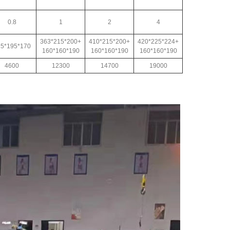
0.8
1
2
4
363*215*200+
410*215*200+
420*225*224+
5*195*170
160*160*190
160*160*190
160*160*190
4600
12300
14700
19000