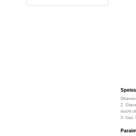
Speisi
Déanann 
2. Glac
riocht o
3. Uas. 
Paraim