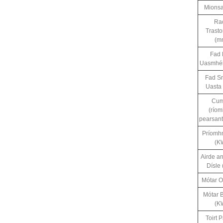
Mionsa
Ra
Trast
(m
Fad 
Uasmhéi
Fad Sn
Uasta
Cu
(ríom
pearsant
Príomh
(K
Airde a
Dísle
Mótar O
Mótar 
(K
Toirt 