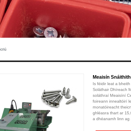
criú
Meaisín Snáithit
Is féidir leat a bhe
Soláthair Dhíreach
soláthraí Meaisíní C
foireann innealtóirí 
monatóireacht theicni
ghléasra thart ar 15
a dhéanamh linn ag 