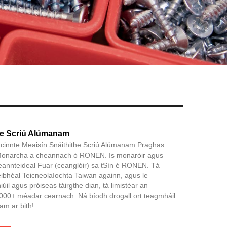
Live
he Scriú Alúmanam
ith cinnte Meaisín Snáithithe Scriú Alúmanam Praghas
 Monarcha a cheannach ó RONEN. Is monaróir agus
eannteideal Fuar (ceanglóir) sa tSín é RONEN. Tá
leibhéal Teicneolaíochta Taiwan againn, agus le
úil agus próiseas táirgthe dian, tá limistéar an
,000+ méadar cearnach. Ná bíodh drogall ort teagmháil
am ar bith!