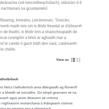
eánacha cnó heicsidheachúlach), stáisiúin ó 6
riachtanais na gcustaiméirí.
Bearing, Innealra, Leictreonaic, Troscán,
 maith leis sin is féidir freastal ar d'éileamh
de thaithí, is féidir linn a shaincheapadh de
nscal ceanglóir a bhrú ar aghaidh mar a
í le cairde ó gach tráth den saol, caidreamh
e chéile.
View as
thoibríoch
 Cnó Heics Uathoibríoch arna dtáirgeadh ag Ronen®
ir a bheidh sé socraithe. Go simplí gearrann sé na
chtanach agus ansin déanann sé cnónna
h roghnaíonn monarchana a tháirgeann cnónna
móra an meaisín seo a cheannach.