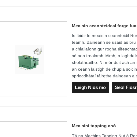
Meaisín ceannteideal forge fua
Is féidir le meaisín ceannteidil
téamh. Baineann sé úsáid as brú 
a chiallaíonn gur rogha éifeachtac
sé aon trealamh téimh, a laghdaí
sholáthraithe. Ní mór duit ach an
an ceann laistigh de chúpla soicin
spriocdhátaí táirgthe daingean a
Leigh Nios mo
Seol Fios
Meaisíní tapping cnó
Tá na Machins Tapping Nut ó Ron