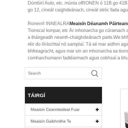
Dúntóirí Auto, etc. múnla ofRONEN ó 11B go 41B
go 12, cineál caighdeánach, cineál stróc fada ag
Ronen® INNEALRA
Meaisín Déanamh Páirtea
Tionscal Iompar, etc Ár mhonarcha go cúramach a 
a tháirgeadh neamh-chaighdeánach parts.We bhfuil 
réir do líníochtaí nó samplaí. Tá sé mar aidhm aga
bhfreagracht, agus mar sin an mhonarcha sa tions
comharchumann fadtéarmach agus cobhsaí a bhunú
TÁIRGÍ
Meaisín Ceannteideal Fuar
Meaisín Gaibhnithe Te