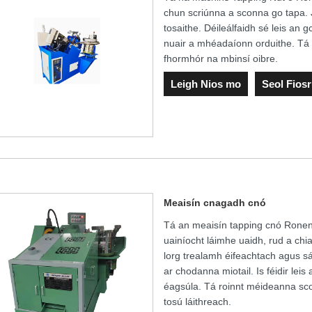
chun scriúnna a sconna go tapa. 
tosaithe. Déileálfaidh sé leis an 
nuair a mhéadaíonn orduithe. Tá 
fhormhór na mbinsí oibre.
Leigh Nios mo
Seol Fios
Meaisín cnagadh cnó
Tá an meaisín tapping cnó Ronen®
uainíocht láimhe uaidh, rud a chi
lorg trealamh éifeachtach agus sábh
ar chodanna miotail. Is féidir lei
éagsúla. Tá roinnt méideanna scon
tosú láithreach.