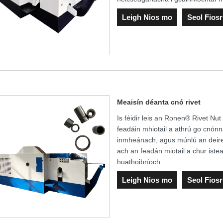
Leigh Nios mo
Seol Fios
Meaisín déanta cnó rivet
Is féidir leis an Ronen® Rivet Nut
feadáin mhiotail a athrú go cnónn
inmheánach, agus múnlú an deire
ach an feadán miotail a chur iste
huathoibríoch.
Leigh Nios mo
Seol Fios