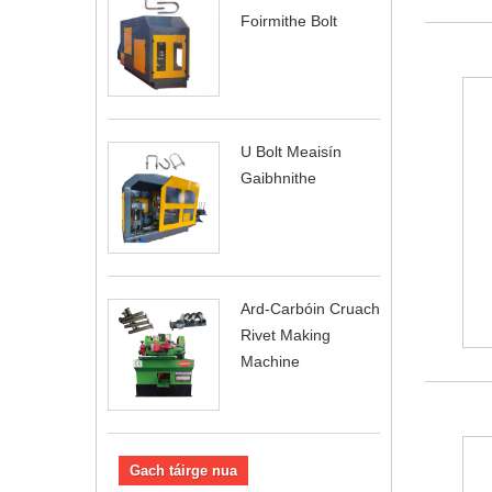
Foirmithe Bolt
U Bolt Meaisín
Gaibhnithe
Ard-Carbóin Cruach
Rivet Making
Machine
Gach táirge nua