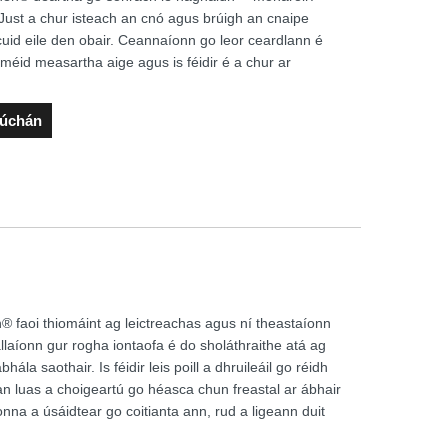
Just a chur isteach an cnó agus brúigh an cnaipe
gcuid eile den obair. Ceannaíonn go leor ceardlann é
méid measartha aige agus is féidir é a chur ar
rúchán
 faoi thiomáint ag leictreachas agus ní theastaíonn
allaíonn gur rogha iontaofa é do sholáthraithe atá ag
ála saothair. Is féidir leis poill a dhruileáil go réidh
s an luas a choigeartú go héasca chun freastal ar ábhair
na a úsáidtear go coitianta ann, rud a ligeann duit