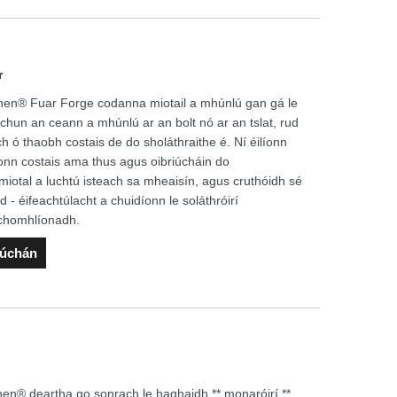
r
 Ronen® Fuar Forge codanna miotail a mhúnlú gan gá le
chun an ceann a mhúnlú ar an bolt nó ar an tslat, rud
h ó thaobh costais de do sholáthraithe é. Ní éilíonn
onn costais ama thus agus oibriúcháin do
 miotal a luchtú isteach sa mheaisín, agus cruthóidh sé
d - éifeachtúlacht a chuidíonn le soláthróirí
 chomhlíonadh.
rúchán
en® deartha go sonrach le haghaidh ** monaróirí **