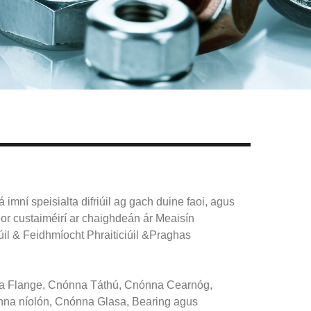
Live
mní speisialta difriúil ag gach duine faoi, agus
or custaiméirí ar chaighdeán ár Meaisín
l & Feidhmíocht Phraiticiúil &Praghas
nna Flange, Cnónna Táthú, Cnónna Cearnóg,
nna níolón, Cnónna Glasa, Bearing agus