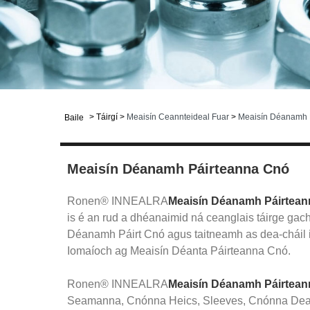
>
Táirgí
>
Meaisín Ceannteideal Fuar
>
Meaisín Déanamh 
Baile
Meaisín Déanamh Páirteanna Cnó
Ronen® INNEALRA
Meaisín Déanamh Páirtea
is é an rud a dhéanaimid ná ceanglais táirge gac
Déanamh Páirt Cnó agus taitneamh as dea-cháil i
Iomaíoch ag Meaisín Déanta Páirteanna Cnó.
Ronen® INNEALRA
Meaisín Déanamh Páirtea
Seamanna, Cnónna Heics, Sleeves, Cnónna Dearc