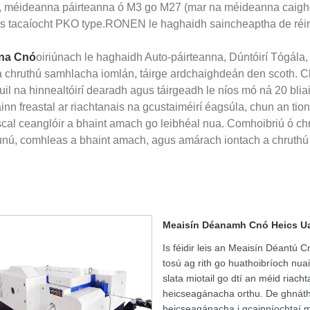
, méideanna páirteanna ó M3 go M27 (mar na méideanna caighd
us tacaíocht PKO type.RONEN le haghaidh saincheaptha de réir 
nna Cnó
oiriúnach le haghaidh Auto-páirteanna, Dúntóirí Tógála, 
chruthú samhlacha iomlán, táirge ardchaighdeán den scoth. Chomh
na hinnealtóirí dearadh agus táirgeadh le níos mó ná 20 bliain 
inn freastal ar riachtanais na gcustaiméirí éagsúla, chun an tio
cal ceanglóir a bhaint amach go leibhéal nua. Comhoibriú ó chro
, comhleas a bhaint amach, agus amárach iontach a chruthú l
Meaisín Déanamh Cnó Heics Ua
Is féidir leis an Meaisín Déantú
tosú ag rith go huathoibríoch nua
slata miotail go dtí an méid ria
heicseagánacha orthu. De ghnát
heicseagánacha i gcainníochtaí 