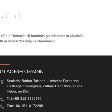
5
a tSín é Ronen®. Ní hamháin go ndéantar ár Meaisín
dtí ár monarcha táirgí a cheannach.
GLAOIGH ORAINN
Seoladh: Bóthar Taishan, Limistéar Forbartha
Geilleagair Huanghua, cathair Cangzhou, Cúige
Hebei, an tSín.
Teil:
+86-312-3320870
Fón:
+86-15110172295