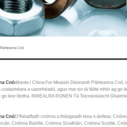
Páirteanna Cnó
nna Cnó
déanta i China.For Meaisín Déanamh Páirteanna Cnó, tá i
h custaiméara a uasmhéadú, agus mar sin tá fáilte mhór ag go le
 go leor tíortha. INNEALRA RONEN Tá Teicneolaíocht Ghairmiúi
nna Cnó
D’fhéadfadh cnónna a tháirgeadh lena n-áirítear, Cnó
án, Cnónna Bairille, Cnónna Sciatháin, Cnónna Scoilte, Cnó