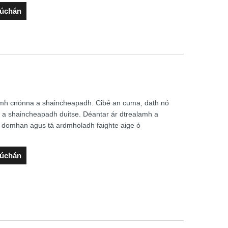
rúchán
alamh cnónna a shaincheapadh. Cibé an cuma, dath nó
n é a shaincheapadh duitse. Déantar ár dtrealamh a
 domhan agus tá ardmholadh faighte aige ó
rúchán