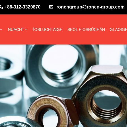
+86-312-3320870
ronengroup@ronen-group.com
NUACHT
ÍOSLUCHTAIGH
SEOL FIOSRÚCHÁN
GLAOIGH