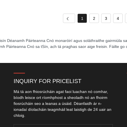
1
2
3
4
isín Déanamh Páirteanna Cnó monaróirí agus soláthraithe gairmiúla s
h Páirteanna Cnó sa tSín, ach tá praghas saor aige freisin. Fáilte go 
INQUIRY FOR PRICELIST
Má tá aon fhiosrúcháin agat faoi luachan nó comhar,
bíodh leisce ort ríomhphost a sheoladh nó an fhoirm
fiosrúcháin seo a leanas a úsáid. Déanfaidh ár n-
ionadaí díolacháin teagmháil leat laistigh de 24 uair an
chloig.