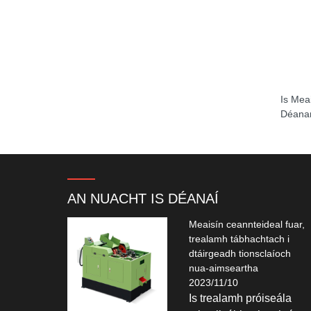
Is Mea
Déanam
AN NUACHT IS DÉANAÍ
Meaisín ceannteideal fuar,
trealamh tábhachtach i
dtáirgeadh tionsclaíoch
nua-aimseartha
2023/11/10
Is trealamh próiseála