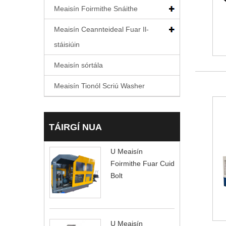
Meaisín Foirmithe Snáithe
Meaisín Ceannteideal Fuar Il-
stáisiúin
Meaisín sórtála
Meaisín Tionól Scriú Washer
TÁIRGÍ NUA
U Meaisín
Foirmithe Fuar Cuid
Bolt
U Meaisín