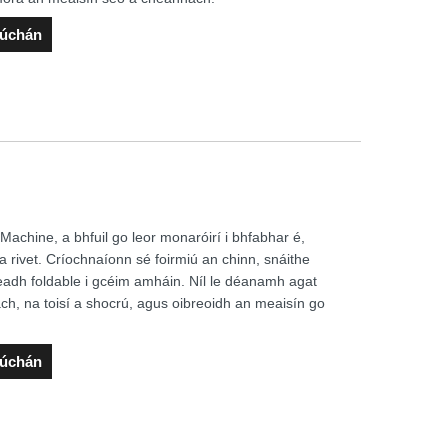
rúchán
 Machine, a bhfuil go leor monaróirí i bhfabhar é,
a rivet. Críochnaíonn sé foirmiú an chinn, snáithe
adh foldable i gcéim amháin. Níl le déanamh agat
ach, na toisí a shocrú, agus oibreoidh an meaisín go
rúchán