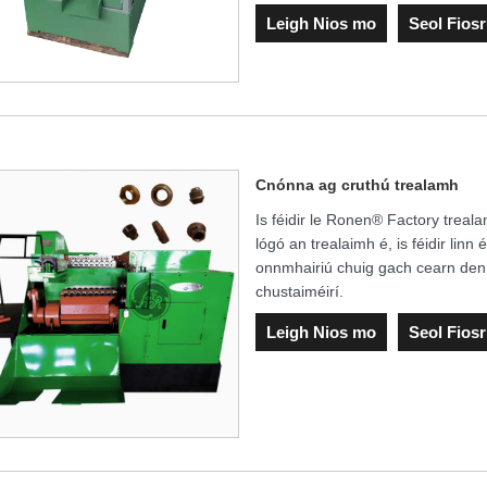
Leigh Nios mo
Seol Fios
Cnónna ag cruthú trealamh
Is féidir le Ronen® Factory tre
lógó an trealaimh é, is féidir lin
onnmhairiú chuig gach cearn den
chustaiméirí.
Leigh Nios mo
Seol Fios