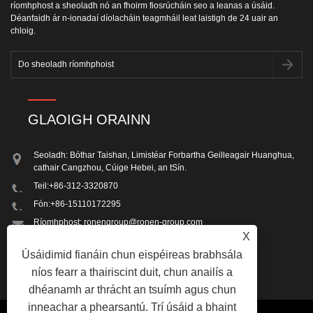
ríomhphost a sheoladh nó an fhoirm fiosrúcháin seo a leanas a úsáid.
Déanfaidh ár n-ionadaí díolacháin teagmháil leat laistigh de 24 uair an
chloig.
GLAOIGH ORAINN
Seoladh: Bóthar Taishan, Limistéar Forbartha Geilleagair Huanghua,
cathair Cangzhou, Cúige Hebei, an tSín.
Teil:
+86-312-3320870
Fón:
+86-15110172295
Ríomhphost:
ronengroup@ronen-group.com
X
Facs: +86-312-3320870
Úsáidimid fianáin chun eispéireas brabhsála
níos fearr a thairiscint duit, chun anailís a
dhéanamh ar thrácht an tsuímh agus chun
inneachar a phearsantú. Trí úsáid a bhaint