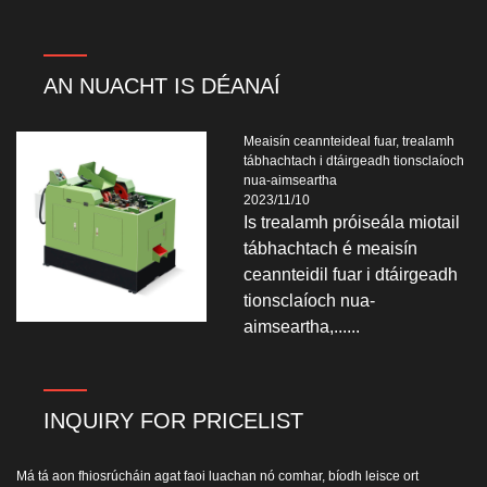
AN NUACHT IS DÉANAÍ
Meaisín ceannteideal fuar, trealamh
tábhachtach i dtáirgeadh tionsclaíoch
nua-aimseartha
2023/11/10
Is trealamh próiseála miotail
tábhachtach é meaisín
ceannteidil fuar i dtáirgeadh
tionsclaíoch nua-
aimseartha,......
INQUIRY FOR PRICELIST
Má tá aon fhiosrúcháin agat faoi luachan nó comhar, bíodh leisce ort