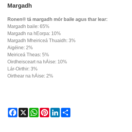
Margadh
Ronen® tá margadh mór baile agus thar lear:
Margadh baile: 65%
Margadh na hEorpa: 10%
Margadh Mheiriceá Thuaidh: 3%
Aigéine: 2%
Meiriceá Theas: 5%
Oirdheisceart na hÁise: 10%
Lár-Oirthir: 3%
Oirthear na hÁise: 2%
Facebook
X
WhatsApp
Pinterest
LinkedIn
Share