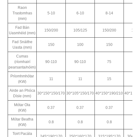
Raon
Trastomhas
5-10
6-10
8-14
8
(mm)
Fad Bán
150/200
105/125
150/200
15
Uasmhéid (mm)
Fad Snáithe
150
100
150
Uasta (mm)
Cumas
(ríomhairí
90-110
90-110
75
pearsanta/nóim)
Príomhmhótar
11
11
15
(KW)
Airde an Phóca
30*150*150/170
30*105*150/170
40*150*190/210
40*150
Dísle (mm)
Mótar Ola
0.37
0.37
0.37
0
(KW)
Mótar Beatha
0.8
0.8
0.8
(KW)
Toirt Pacála
245*190*170
250*160*170
315*195*170
304*