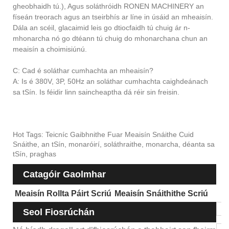
gheobhaidh tú.), Agus soláthróidh RONEN MACHINERY an
físeán treorach agus an tseirbhís ar líne in úsáid an mheaisín.
Dála an scéil, glacaimid leis go dtiocfaidh tú chuig ár n-
mhonarcha nó go dtéann tú chuig do mhonarchana chun an
meaisín a choimisiúnú.
C: Cad é soláthar cumhachta an mheaisín?
A: Is é 380V, 3P, 50Hz an soláthar cumhachta caighdeánach
sa tSín. Is féidir linn saincheaptha dá réir sin freisin.
Hot Tags: Teicníc Gaibhnithe Fuar Meaisín Snáithe Cuid
Snáithe, an tSín, monaróirí, soláthraithe, monarcha, déanta sa
tSín, praghas
Catagóir Gaolmhar
Meaisín Rollta Páirt Scriú
Meaisín Snáithithe Scriú
Seol Fiosrúchán