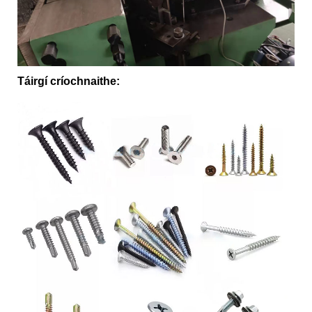
Táirgí críochnaithe: