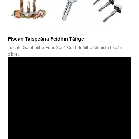
Físeán Taispeána Feidhm Táirge
Teicníc Gaibhnithe Fuar Scriú Cuid Snáithe Meaisín físeán
oibre.