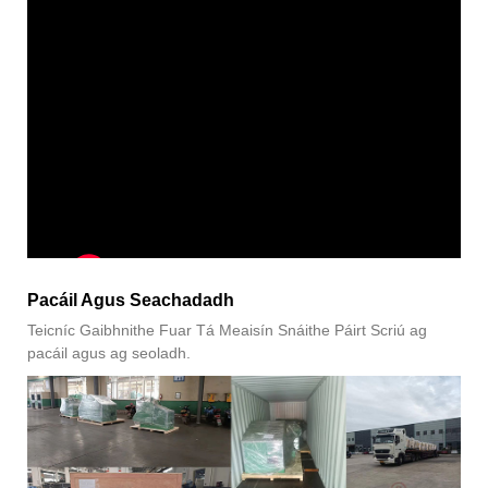
Pacáil Agus Seachadadh
Teicníc Gaibhnithe Fuar Tá Meaisín Snáithe Páirt Scriú ag
pacáil agus ag seoladh.