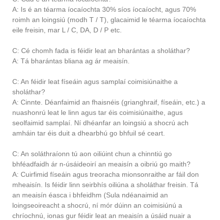
A: Is é an téarma íocaíochta 30% síos íocaíocht, agus 70%
roimh an loingsiú (modh T / T), glacaimid le téarma íocaíochta
eile freisin, mar L / C, DA, D / P etc.
C: Cé chomh fada is féidir leat an bharántas a sholáthar?
A: Tá bharántas bliana ag ár meaisín.
C: An féidir leat físeáin agus samplaí coimisiúnaithe a
sholáthar?
A: Cinnte. Déanfaimid an fhaisnéis (grianghraif, físeáin, etc.) a
nuashonrú leat le linn agus tar éis coimisiúnaithe, agus
seolfaimid samplaí. Ní dhéanfar an loingsiú a shocrú ach
amháin tar éis duit a dhearbhú go bhfuil sé ceart.
C: An soláthraíonn tú aon oiliúint chun a chinntiú go
bhféadfaidh ár n-úsáideoirí an meaisín a oibriú go maith?
A: Cuirfimid físeáin agus treoracha mionsonraithe ar fáil don
mheaisín. Is féidir linn seirbhís oiliúna a sholáthar freisin. Tá
an meaisín éasca i bhfeidhm (Sula ndéanaimid an
loingseoireacht a shocrú, ní mór dúinn an coimisiúnú a
chríochnú, ionas gur féidir leat an meaisín a úsáid nuair a