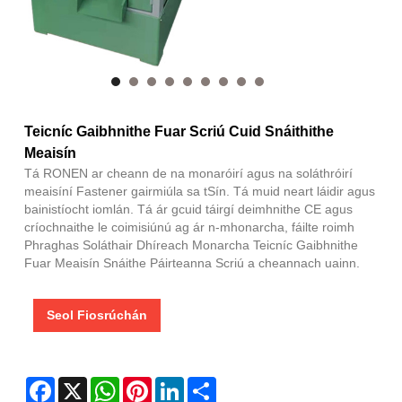
Teicníc Gaibhnithe Fuar Scriú Cuid Snáithithe
Meaisín
Tá RONEN ar cheann de na monaróirí agus na soláthróirí
meaisíní Fastener gairmiúla sa tSín. Tá muid neart láidir agus
bainistíocht iomlán. Tá ár gcuid táirgí deimhnithe CE agus
críochnaithe le coimisiúnú ag ár n-mhonarcha, fáilte roimh
Phraghas Soláthair Dhíreach Monarcha Teicníc Gaibhnithe
Fuar Meaisín Snáithe Páirteanna Scriú a cheannach uainn.
Seol Fiosrúchán
Facebook
X
WhatsApp
Pinterest
LinkedIn
Share