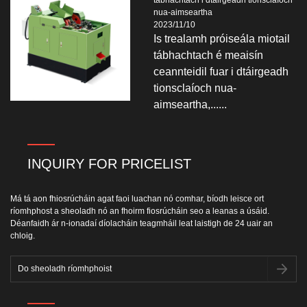
nua-aimseartha
2023/11/10
Is trealamh próiseála miotail
tábhachtach é meaisín
ceannteidil fuar i dtáirgeadh
tionsclaíoch nua-
aimseartha,......
INQUIRY FOR PRICELIST
Má tá aon fhiosrúcháin agat faoi luachan nó comhar, bíodh leisce ort
ríomhphost a sheoladh nó an fhoirm fiosrúcháin seo a leanas a úsáid.
Déanfaidh ár n-ionadaí díolacháin teagmháil leat laistigh de 24 uair an
chloig.