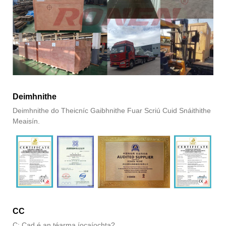
Deimhnithe
Deimhnithe do Theicníc Gaibhnithe Fuar Scriú Cuid Snáithithe
Meaisín.
CC
C: Cad é an téarma íocaíochta?