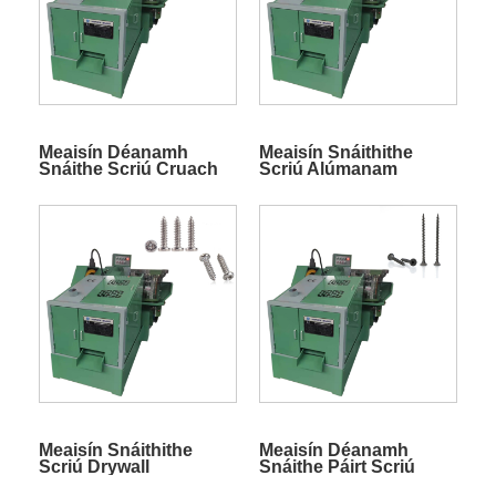
Meaisín Déanamh
Meaisín Snáithithe
Snáithe Scriú Cruach
Scriú Alúmanam
Alloy
Meaisín Snáithithe
Meaisín Déanamh
Scriú Drywall
Snáithe Páirt Scriú
Cruach Carbóin