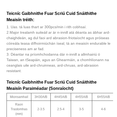
Teicníc Gaibhnithe Fuar Scriú Cuid Snáithithe
Meaisín tréith:
1. Uas. tá luas thart ar 300pcs/min i rith cobhsaí.
2.Major trealamh suiteáil ar ár n-innill atá déanta as ábhar ard-
chaighdeán, ag dul faoi ard abrasion-friotaíocht agus próiseas
cóireála teasa dífhoirmiúchán íseal, tá an meaisín endurable le
preciseness am ar fad.
3. Déantar na príomhchodanna dár n-innill a allmhairiú ó
Taiwan, an tSeapáin, agus an Ghearmáin, a chomhlíonann na
ceanglais uile ard-chruinneas, ard-chruas, ard-abrasion
resistant.
Teicníc Gaibhnithe Fuar Scriú Cuid Snáithithe
Meaisín Paraiméadar (Sonraíocht)
Mionsamhail
3H30A/B
4H45A/B
4H55A/B
6H55A/B
Raon
Trastomhas
2-3.5
2.5-4
3-5
4-6
(mm)