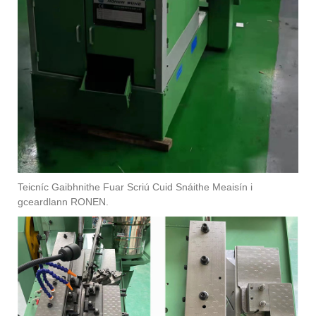
Teicníc Gaibhnithe Fuar Scriú Cuid Snáithe Meaisín i
gceardlann RONEN.