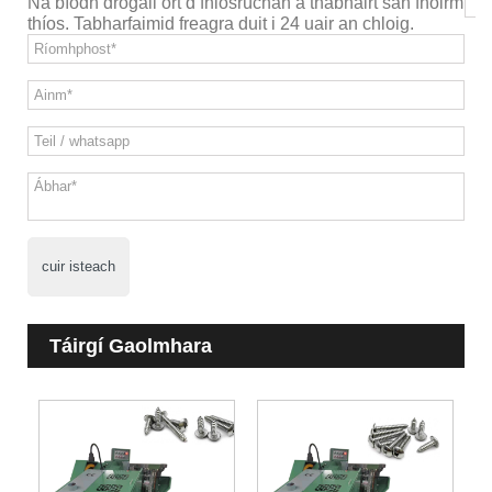
Ná bíodh drogall ort d’fhiosrúchán a thabhairt san fhoirm
thíos. Tabharfaimid freagra duit i 24 uair an chloig.
cuir isteach
Táirgí Gaolmhara