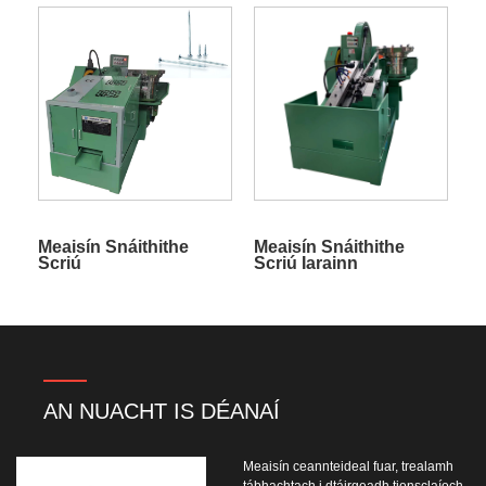
Meaisín Snáithithe
Meaisín Snáithithe
Scriú
Scriú Iarainn
Ardfheidhmíochta
AN NUACHT IS DÉANAÍ
Meaisín ceannteideal fuar, trealamh
tábhachtach i dtáirgeadh tionsclaíoch