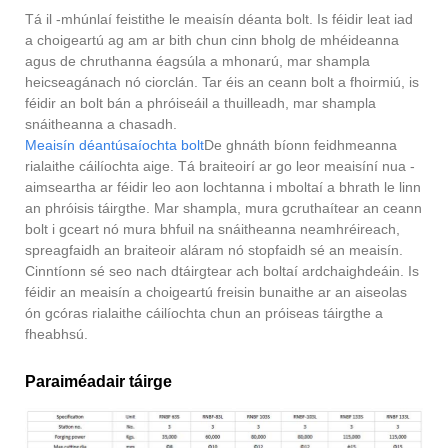
Tá il -mhúnlaí feistithe le meaisín déanta bolt. Is féidir leat iad
a choigeartú ag am ar bith chun cinn bholg de mhéideanna
agus de chruthanna éagsúla a mhonarú, mar shampla
heicseagánach nó ciorclán. Tar éis an ceann bolt a fhoirmiú, is
féidir an bolt bán a phróiseáil a thuilleadh, mar shampla
snáitheanna a chasadh.
Meaisín déantúsaíochta bolt
De ghnáth bíonn feidhmeanna
rialaithe cáilíochta aige. Tá braiteoirí ar go leor meaisíní nua -
aimseartha ar féidir leo aon lochtanna i mboltaí a bhrath le linn
an phróisis táirgthe. Mar shampla, mura gcruthaítear an ceann
bolt i gceart nó mura bhfuil na snáitheanna neamhréireach,
spreagfaidh an braiteoir aláram nó stopfaidh sé an meaisín.
Cinntíonn sé seo nach dtáirgtear ach boltaí ardchaighdeáin. Is
féidir an meaisín a choigeartú freisin bunaithe ar an aiseolas
ón gcóras rialaithe cáilíochta chun an próiseas táirgthe a
fheabhsú.
Paraiméadair táirge