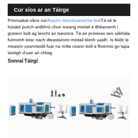
Cur síos ar an Táirge
Prionsabal oibre na
Meaisín déantúsaíochta bolt
Tá sé le
húsáid punch ardbhrú chun sreang miotail a dhéanamh i
gceann bolt ag teocht an tseomra. Tá an próiseas seo sábhála
fuinnimh toisc nach dteastaíonn miotail téimh uaidh. Is féidir le
meaisín ceannteidil fuar na mílte ceann bolt a fhoirmiú go tapa
laistigh d'uair an chloig.
Sonraí Táirgí