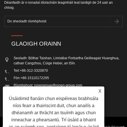
Déanfaidh ár n-ionadaí díolacháin teagmháil leat laistigh de 24 uair an
chloig.
GLAOIGH ORAINN
Seoladh: Bóthar Taishan, Limistéar Forbartha Geilleagair Huanghua,
cathair Cangzhou, Cúige Hebei, an tSín.
Teil:
+86-312-3320870
Fón:
+86-15110172295
Ríomhphost:
ronengroup@ronen-group.com
X
Facs: +86-312-3320870
Úsáidimid fianáin chun eispéireas brabhsála
níos fearr a thairiscint duit, chun anailís a
dhéanamh ar thrácht an tsuímh agus chun
inneachar a phearsantú. Trí úsáid a bhaint
as an suíomh seo, aontaíonn tú lenár n-úsáid