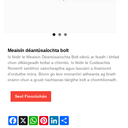
Meaisín déantúsaíochta bolt
Is féidir le Meaisín Déantúsaíochta Bolt oibriú ar feadh i bhfad
chun olltáirgeadh boltaí a chinntiú. Is féidir le Cuideachta
Ronen® seirbhísí saincheaptha agus lascainí a thairiscint
d'orduithe móra. Bíonn go leor monaróirí aitheanta ag brath
orainn chun a gcuid riachtanas táirgthe bolt a chomhlíonadh.
Seol Fiosrúchán
Facebook
X
WhatsApp
Pinterest
LinkedIn
Share