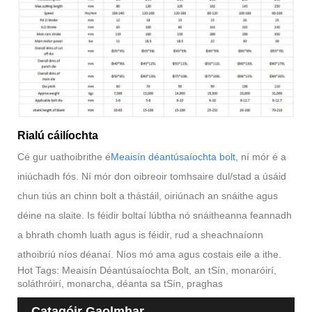
Rialú cáilíochta
Cé gur uathoibrithe é
Meaisín déantúsaíochta bolt
, ní mór é a
iniúchadh fós. Ní mór don oibreoir tomhsaire dul/stad a úsáid
chun tiús an chinn bolt a thástáil, oiriúnach an snáithe agus
déine na slaite. Is féidir boltaí lúbtha nó snáitheanna feannadh
a bhrath chomh luath agus is féidir, rud a sheachnaíonn
athoibriú níos déanaí. Níos mó ama agus costais eile a ithe.
Hot Tags: Meaisín Déantúsaíochta Bolt, an tSín, monaróirí,
soláthróirí, monarcha, déanta sa tSín, praghas
Catagóir Gaolmhar