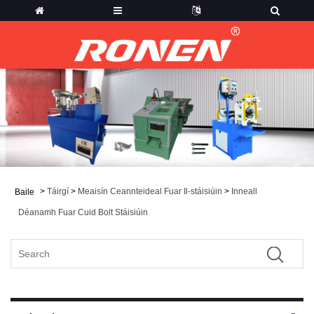
>
Táirgí
>
Meaisín Ceannteideal Fuar Il-stáisiúin
>
Inneall
Baile
Déanamh Fuar Cuid Bolt Stáisiúin