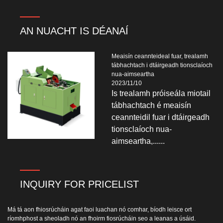
AN NUACHT IS DÉANAÍ
Meaisín ceannteideal fuar, trealamh
tábhachtach i dtáirgeadh tionsclaíoch
nua-aimseartha
2023/11/10
Is trealamh próiseála miotail
tábhachtach é meaisín
ceannteidil fuar i dtáirgeadh
tionsclaíoch nua-
aimseartha,......
INQUIRY FOR PRICELIST
Má tá aon fhiosrúcháin agat faoi luachan nó comhar, bíodh leisce ort
ríomhphost a sheoladh nó an fhoirm fiosrúcháin seo a leanas a úsáid.