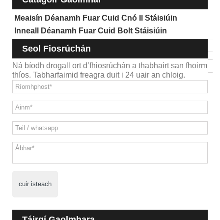
Meaisín Déanamh Fuar Cuid Cnó Il Stáisiúin
Inneall Déanamh Fuar Cuid Bolt Stáisiúin
Seol Fiosrúchán
Ná bíodh drogall ort d’fhiosrúchán a thabhairt san fhoirm
thíos. Tabharfaimid freagra duit i 24 uair an chloig.
cuir isteach
Táirgí Gaolmhara