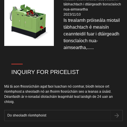
tábhachtach i dtáirgeadh tionsclaíoch
nua-aimseartha
2023/11/10
Is trealamh próiseála miotail
tábhachtach é meaisín
ceannteidil fuar i dtáirgeadh
tionsclaíoch nua-
aimseartha,......
INQUIRY FOR PRICELIST
Má tá aon fhiosrúcháin agat faoi luachan nó comhar, bíodh leisce ort
ríomhphost a sheoladh nó an fhoirm fiosrúcháin seo a leanas a úsáid.
Déanfaidh ár n-ionadaí díolacháin teagmháil leat laistigh de 24 uair an
chloig.