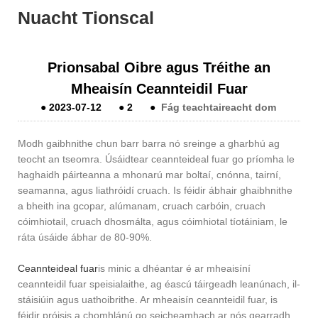
Nuacht Tionscal
Prionsabal Oibre agus Tréithe an
Mheaisín Ceannteidil Fuar
●
2023-07-12
●
2
●
Fág teachtaireacht dom
Modh gaibhnithe chun barr barra nó sreinge a gharbhú ag
teocht an tseomra. Úsáidtear ceannteideal fuar go príomha le
haghaidh páirteanna a mhonarú mar boltaí, cnónna, tairní,
seamanna, agus liathróidí cruach. Is féidir ábhair ghaibhnithe
a bheith ina gcopar, alúmanam, cruach carbóin, cruach
cóimhiotail, cruach dhosmálta, agus cóimhiotal tíotáiniam, le
ráta úsáide ábhar de 80-90%.
Ceannteideal fuar
is minic a dhéantar é ar mheaisíní
ceannteidil fuar speisialaithe, ag éascú táirgeadh leanúnach, il-
stáisiúin agus uathoibrithe. Ar mheaisín ceannteidil fuar, is
féidir próisis a chomhlánú go seicheamhach ar nós gearradh,