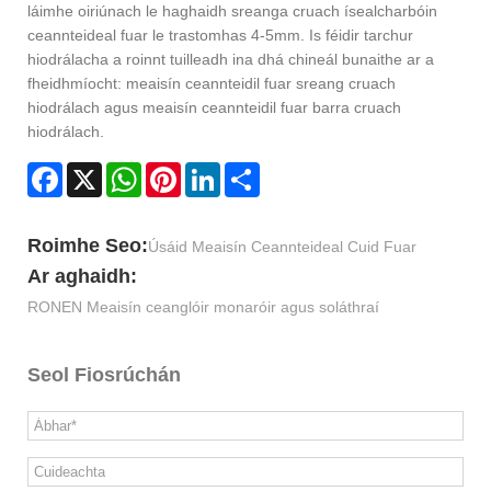
láimhe oiriúnach le haghaidh sreanga cruach ísealcharbóin
ceannteideal fuar le trastomhas 4-5mm. Is féidir tarchur
hiodrálacha a roinnt tuilleadh ina dhá chineál bunaithe ar a
fheidhmíocht: meaisín ceannteidil fuar sreang cruach
hiodrálach agus meaisín ceannteidil fuar barra cruach
hiodrálach.
Facebook
X
WhatsApp
Pinterest
LinkedIn
Share
Roimhe Seo:
Úsáid Meaisín Ceannteideal Cuid Fuar
Ar aghaidh:
RONEN Meaisín ceanglóir monaróir agus soláthraí
Seol Fiosrúchán