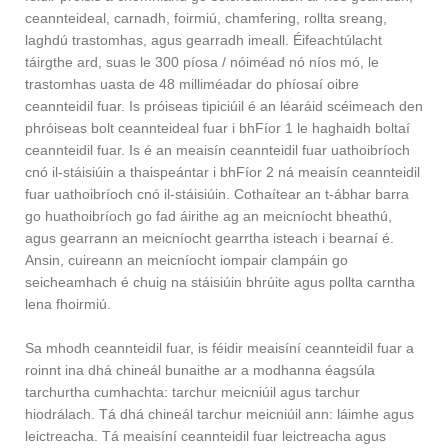
ceannteideal, carnadh, foirmiú, chamfering, rollta sreang,
laghdú trastomhas, agus gearradh imeall. Éifeachtúlacht
táirgthe ard, suas le 300 píosa / nóiméad nó níos mó, le
trastomhas uasta de 48 milliméadar do phíosaí oibre
ceannteidil fuar. Is próiseas tipiciúil é an léaráid scéimeach den
phróiseas bolt ceannteideal fuar i bhFíor 1 le haghaidh boltaí
ceannteidil fuar. Is é an meaisín ceannteidil fuar uathoibríoch
cnó il-stáisiúin a thaispeántar i bhFíor 2 ná meaisín ceannteidil
fuar uathoibríoch cnó il-stáisiúin. Cothaítear an t-ábhar barra
go huathoibríoch go fad áirithe ag an meicníocht bheathú,
agus gearrann an meicníocht gearrtha isteach i bearnaí é.
Ansin, cuireann an meicníocht iompair clampáin go
seicheamhach é chuig na stáisiúin bhrúite agus pollta carntha
lena fhoirmiú.
Sa mhodh ceannteidil fuar, is féidir meaisíní ceannteidil fuar a
roinnt ina dhá chineál bunaithe ar a modhanna éagsúla
tarchurtha cumhachta: tarchur meicniúil agus tarchur
hiodrálach. Tá dhá chineál tarchur meicniúil ann: láimhe agus
leictreacha. Tá meaisíní ceannteidil fuar leictreacha agus