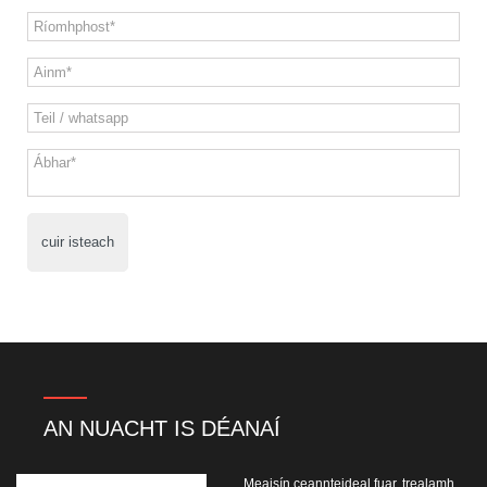
cuir isteach
AN NUACHT IS DÉANAÍ
Meaisín ceannteideal fuar, trealamh