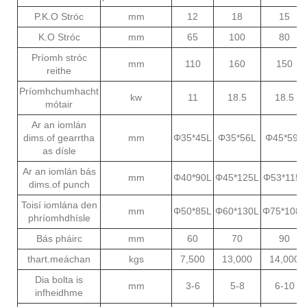
P.K.O Stróc
mm
12
18
15
K.O Stróc
mm
65
100
80
Príomh stróc
mm
110
160
150
reithe
Príomhchumhacht
kw
11
18.5
18.5
mótair
Ar an iomlán
dims.of gearrtha
mm
Φ35*45L
Φ35*56L
Φ45*59L
as dísle
Ar an iomlán bás
mm
Φ40*90L
Φ45*125L
Φ53*115L
dims.of punch
Toisí iomlána den
mm
Φ50*85L
Φ60*130L
Φ75*108L
phríomhdhísle
Bás pháirc
mm
60
70
90
thart.meáchan
kgs
7,500
13,000
14,000
Dia bolta is
mm
3-6
5-8
6-10
infheidhme