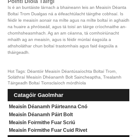
Pointí Díola Táirgí
Is é an buntáiste lárnach a bhaineann leis an Meaisín Déanta
Boltaí Trom Dualgas ná a éifeachtúlacht táirgthe cobhsaí. Is
féidir le meaisín aonair na mílte agus na mílte boltaí in aghaidh
na huaire a phróiseáil, agus tá toisí an táirge críochnaithe an-
chomhsheasmhach. Ag an am céanna, tá comhoiriúnacht
mhaith ag an meaisín, agus is féidir múnlaí éagsúla a
athsholáthar chun boltaí trastomhais agus faid éagsúla a
tháirgeadh.
Hot Tags: Déantóir Meaisín Déantúsaíochta Boltaí Trom,
Soláthraí Meaisín Dhéanamh Bolt Saincheaptha, Trealamh
Táirgeadh Boltaí Tionsclaíoch mórdhíola
Catagóir Gaolmhar
Meaisín Déanamh Páirteanna Cnó
Meaisín Déanamh Páirt Bolt
Meaisín Foirmithe Fuar Scriú
Meaisín Foirmithe Fuar Cuid Rivet