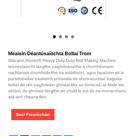
Meaisín Déantúsaíochta Boltaí Trom
Glacann Ronen® Heavy Duty Duty Bolt Making Machine
teicneolaíocht táirgthe caighdeánaithe a chomhlíonann
riachtanais chomhoibrithe na soláthróirí, agus tacaíonn sé le
paraiméadair trealaimh próiseála de shonraíochtaí éagsúla
boltaí de réir caighdeáin ghinearálta an tionscail, ar féidir leo
oiriúnú do phróisis táirgthe an chuid is mó de na monarchana
atá ann cheana féin.
Seol Fiosrúchán