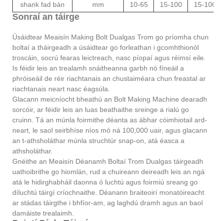
shank fad bán
mm
10-65
15-100
15-100
Sonraí an táirge
Úsáidtear Meaisín Making Bolt Dualgas Trom go príomha chun
boltaí a tháirgeadh a úsáidtear go forleathan i gcomhthionól
troscáin, socrú fearas leictreach, nasc píopaí agus réimsí eile.
Is féidir leis an trealamh snáitheanna garbh nó fíneáil a
phróiseáil de réir riachtanais an chustaiméara chun freastal ar
riachtanais neart nasc éagsúla.
Glacann meicníocht bheathú an Bolt Making Machine dearadh
sorcóir, ar féidir leis an luas beathaithe sreinge a rialú go
cruinn. Tá an múnla foirmithe déanta as ábhar cóimhiotail ard-
neart, le saol seirbhíse níos mó ná 100,000 uair, agus glacann
an t-athsholáthar múnla struchtúr snap-on, atá éasca a
athsholáthar.
Gnéithe an Meaisín Déanamh Boltaí Trom Dualgas táirgeadh
uathoibrithe go hiomlán, rud a chuireann deireadh leis an ngá
atá le hidirghabháil daonna ó luchtú agus foirmiú sreang go
díluchtú táirgí críochnaithe. Déanann braiteoirí monatóireacht
ar stádas táirgthe i bhfíor-am, ag laghdú dramh agus an baol
damáiste trealaimh.