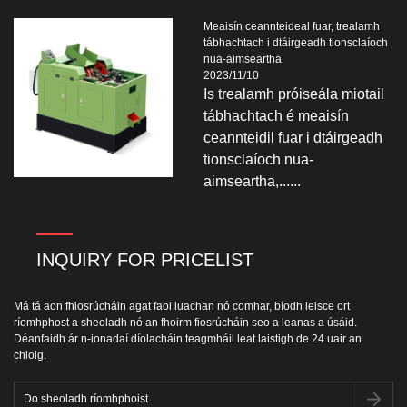
Meaisín ceannteideal fuar, trealamh
tábhachtach i dtáirgeadh tionsclaíoch
nua-aimseartha
2023/11/10
Is trealamh próiseála miotail
tábhachtach é meaisín
ceannteidil fuar i dtáirgeadh
tionsclaíoch nua-
aimseartha,......
INQUIRY FOR PRICELIST
Má tá aon fhiosrúcháin agat faoi luachan nó comhar, bíodh leisce ort
ríomhphost a sheoladh nó an fhoirm fiosrúcháin seo a leanas a úsáid.
Déanfaidh ár n-ionadaí díolacháin teagmháil leat laistigh de 24 uair an
chloig.