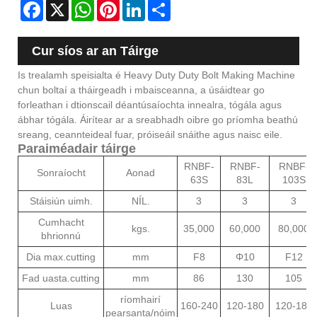
Facebook
X
WhatsApp
Pinterest
LinkedIn
Share
Cur síos ar an Táirge
Is trealamh speisialta é Heavy Duty Duty Bolt Making Machine
chun boltaí a tháirgeadh i mbaisceanna, a úsáidtear go
forleathan i dtionscail déantúsaíochta innealra, tógála agus
ábhar tógála. Áirítear ar a sreabhadh oibre go príomha beathú
sreang, ceannteideal fuar, próiseáil snáithe agus naisc eile.
Paraiméadair táirge
RNBF-
RNBF-
RNBF-
Sonraíocht
Aonad
63S
83L
103S
Stáisiún uimh.
NÍL.
3
3
3
Cumhacht
kgs.
35,000
60,000
80,000
bhrionnú
Dia max.cutting
mm
F8
Φ10
F12
Fad uasta.cutting
mm
86
130
105
ríomhairí
Luas
160-240
120-180
120-180
pearsanta/nóim