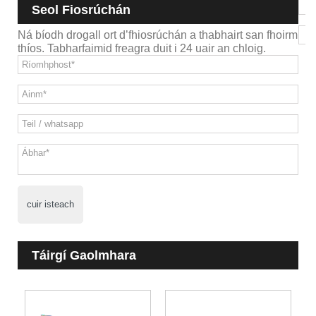
Seol Fiosrúchán
Ná bíodh drogall ort d’fhiosrúchán a thabhairt san fhoirm
thíos. Tabharfaimid freagra duit i 24 uair an chloig.
cuir isteach
Táirgí Gaolmhara