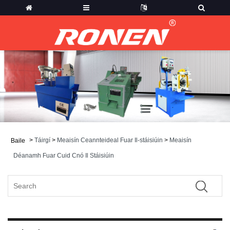
>
Táirgí
>
Meaisín Ceannteideal Fuar Il-stáisiúin
>
Meaisín
Baile
Déanamh Fuar Cuid Cnó Il Stáisiúin