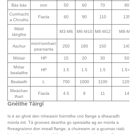
Bás bás
mm
50
60
70
80
Cumhacht
Fiacla
60
90
110
135
a Chruthú
Méid
M3-M6
M6-M10
M8-M12
M8-M1
táirgthe
min/ríomhairí
Aschur
250
180
150
140
pearsanta
Mótair
HP
15
20
30
50
Mótar
HP
1.5
1.5
1.5
1.5+3
bealaithe
Bealaidh
L
700
1000
1100
1200
Meáchan
Fiacla
4.5
8
11
14
thart
Gnéithe Táirgí
Is é an ghné den mheaisín foirmithe cnó flange a dhearadh
múnla inti. Tá grooves deartha go speisialta ag an múnla a
fhreagraíonn don imeall flange, a chuireann ar a gcumas rialú