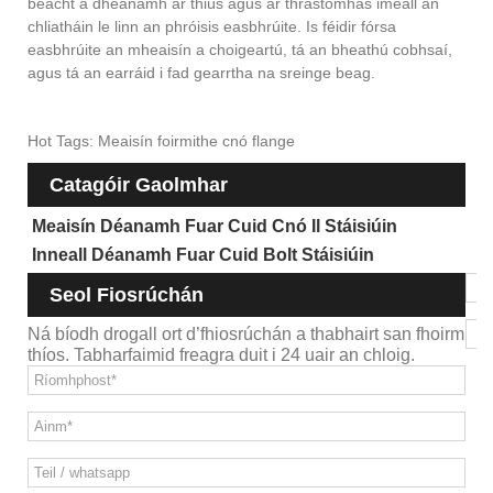
beacht a dhéanamh ar thiús agus ar thrastomhas imeall an
chliatháin le linn an phróisis easbhrúite. Is féidir fórsa
easbhrúite an mheaisín a choigeartú, tá an bheathú cobhsaí,
agus tá an earráid i fad gearrtha na sreinge beag.
Hot Tags: Meaisín foirmithe cnó flange
Catagóir Gaolmhar
Meaisín Déanamh Fuar Cuid Cnó Il Stáisiúin
Inneall Déanamh Fuar Cuid Bolt Stáisiúin
Seol Fiosrúchán
Ná bíodh drogall ort d’fhiosrúchán a thabhairt san fhoirm
thíos. Tabharfaimid freagra duit i 24 uair an chloig.