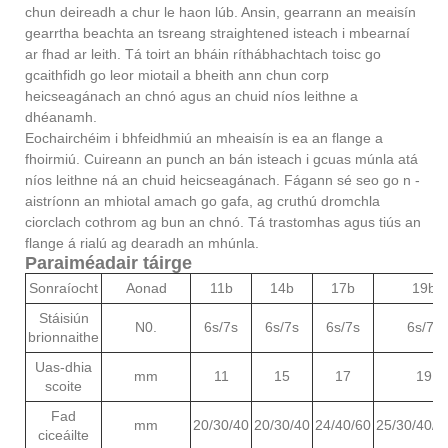
chun deireadh a chur le haon lúb. Ansin, gearrann an meaisín
gearrtha beachta an tsreang straightened isteach i mbearnaí
ar fhad ar leith. Tá toirt an bháin ríthábhachtach toisc go
gcaithfidh go leor miotail a bheith ann chun corp
heicseagánach an chnó agus an chuid níos leithne a
dhéanamh.
Eochairchéim i bhfeidhmiú an mheaisín is ea an flange a
fhoirmiú. Cuireann an punch an bán isteach i gcuas múnla atá
níos leithne ná an chuid heicseagánach. Fágann sé seo go n -
aistríonn an mhiotal amach go gafa, ag cruthú dromchla
ciorclach cothrom ag bun an chnó. Tá trastomhas agus tiús an
flange á rialú ag dearadh an mhúnla.
Paraiméadair táirge
Sonraíocht
Aonad
11b
14b
17b
19b
Stáisiún
N0.
6s/7s
6s/7s
6s/7s
6s/7s
brionnaithe
Uas-dhia
mm
11
15
17
19
scoite
Fad
mm
20/30/40
20/30/40
24/40/60
25/30/40/6
ciceáilte