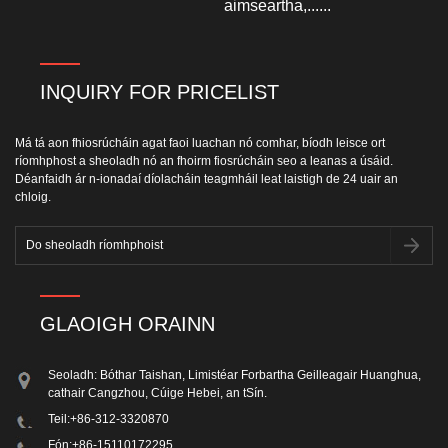
aimseartha,......
INQUIRY FOR PRICELIST
Má tá aon fhiosrúcháin agat faoi luachan nó comhar, bíodh leisce ort
ríomhphost a sheoladh nó an fhoirm fiosrúcháin seo a leanas a úsáid.
Déanfaidh ár n-ionadaí díolacháin teagmháil leat laistigh de 24 uair an
chloig.
GLAOIGH ORAINN
Seoladh: Bóthar Taishan, Limistéar Forbartha Geilleagair Huanghua,
cathair Cangzhou, Cúige Hebei, an tSín.
Teil:
+86-312-3320870
Fón:
+86-15110172295