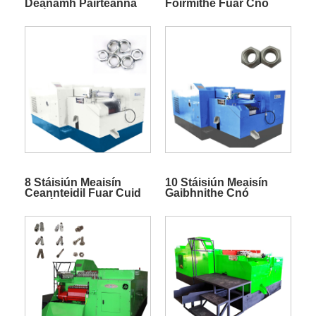
Déanamh Páirteanna
Foirmithe Fuar Cnó
Cnó
8 Stáisiún Meaisín
10 Stáisiún Meaisín
Ceannteidil Fuar Cuid
Gaibhnithe Cnó
Chnó