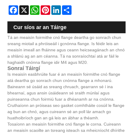
Facebook
X
WhatsApp
Pinterest
LinkedIn
Share
Cur síos ar an Táirge
Tá an meaisín foirmithe cnó flange deartha go sonrach chun
sreang miotail a phróiseáil i gcnónna flange. Is féidir leis an
meaisín imeall an fháinne agus ceann heicseagánach an chnó
a shlánú ag an am céanna. Tá na sonraíochtaí atá ar fáil le
haghaidh cnónna flange idir M4 agus M20.
Sonraí Táirgí
Is meaisín easbhrúite fuar é an meaisín foirmithe cnó flange
atá deartha go sonrach chun cnónna flange a mhonarú.
Baineann sé úsáid as sreang chruach, gearrann sé í ina
bhearnaí, agus ansin úsáideann sé sraith múnlaí agus
puinseanna chun foirmiú fuar a dhéanamh ar na cnónna.
Cruthaíonn an próiseas seo gasket comhtháite cosúil le flange
ag bun an chnó, agus cuireann sé an poll lár amach go
huathoibríoch gan an gá leis an ábhar a théamh.
Tosaíonn an meaisín foirmithe cnó flange le corna. Cuireann
an meaisín scaoilte an tsreang isteach sa mheicníocht dhírithe