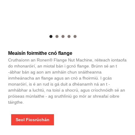
Meaisín foirmithe cnó flange
Cruthaíonn an Ronen® Flange Nut Machine, réiteach iontaofa
do mhonaróirí, an miotal bán i gcnó flange. Brúnn sé an t
-ábhar bán ag aon am amháin chun snáitheanna
inmheánacha an flange agus an cnó a fhoirmiú. I gcás
monaróirí, is é an rud is gá duit a dhéanamh ná an t -
amhábhar a luchtú, na toisí a shocrú, agus críochnóidh sé an
próiseas múnlaithe - ag sruthlíniú go mór ar shreafaí oibre
táirgthe.
Seol Fiosrúchán