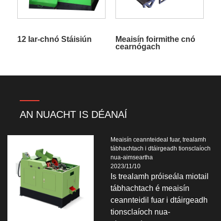
12 Iar-chnó Stáisiún
Meaisín foirmithe cnó
cearnógach
AN NUACHT IS DÉANAÍ
Meaisín ceannteideal fuar, trealamh
tábhachtach i dtáirgeadh tionsclaíoch
nua-aimseartha
2023/11/10
Is trealamh próiseála miotail
tábhachtach é meaisín
ceannteidil fuar i dtáirgeadh
tionsclaíoch nua-